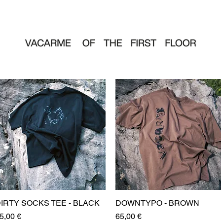
IRTY SOCKS TEE - BLACK
Aperçu rapide
DOWNTYPO - BROWN
Aperçu rapide
rix
Prix
5,00 €
65,00 €