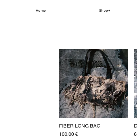
Home
Shop+
FIBER LONG BAG
Aperçu rapide
D
Prix
P
100,00 €
6