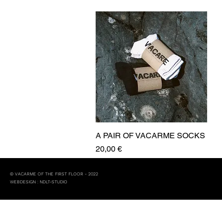
A PAIR OF VACARME SOCKS
Aperçu rapide
Prix
20,00 €
© VACARME OF THE FIRST FLOOR - 2022
WEBDESIGN : NDLT-STUDIO